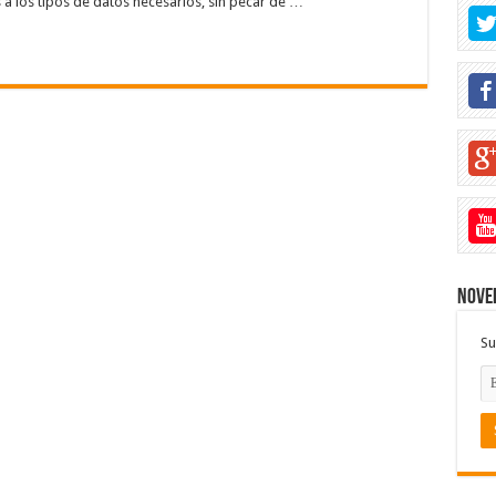
a los tipos de datos necesarios, sin pecar de …
Noved
Su