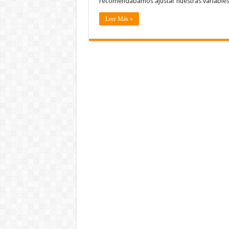
recomendábamos ajustar nuestras variables 
Leer Más »