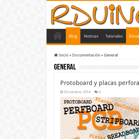
Blog
Noticias
Tutoriales
Docu
Inicio
»
Documentación
»
General
General
Protoboard y placas perfor
20 octubre, 2014
0