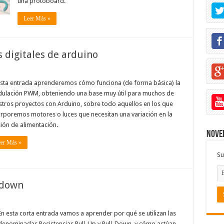
una protoboard.
Leer Más »
digitales de arduino
esta entrada aprenderemos cómo funciona (de forma básica) la
ulación PWM, obteniendo una base muy útil para muchos de
stros proyectos con Arduino, sobre todo aquellos en los que
orporemos motores o luces que necesitan una variación en la
ión de alimentación.
Noved
er Más »
Su
-down
En esta corta entrada vamos a aprender por qué se utilizan las
denominadas Resistencias Pull-Up y Pull-Down, y cómo actúan