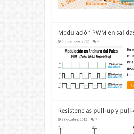
Modulación PWM en salidas 
5 diciembre, 2012
4
En 
mod
nue
inc
tens
Le
Resistencias pull-up y pull
29 octubre, 2012
7