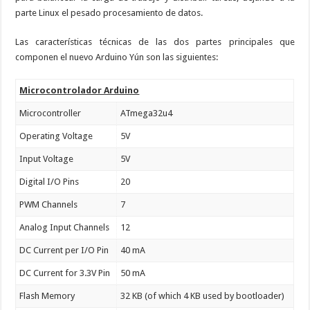
parte Linux el pesado procesamiento de datos.
Las características técnicas de las dos partes principales que
componen el nuevo Arduino Yún son las siguientes:
Microcontrolador Arduino
Microcontroller
ATmega32u4
Operating Voltage
5V
Input Voltage
5V
Digital I/O Pins
20
PWM Channels
7
Analog Input Channels
12
DC Current per I/O Pin
40 mA
DC Current for 3.3V Pin
50 mA
Flash Memory
32 KB (of which 4 KB used by bootloader)