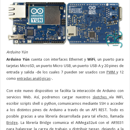
Arduino Yún
Arduino Yún
cuenta con interfaces Ethernet y
WiFi
, un puerto para
tarjetas MicroSD, un puerto Micro USB, un puerto USB-A y 20 pines de
entrada y salida -de los cuales 7 pueden ser usados con
PWM
y 12
como
entradas analógicas
-.
Con este nuevo dispositivo se facilita la interacción de Arduino con
servicios Web. Así, podremos cargar nuestros
sketches
vía WiFi,
escribir scripts shell o python, comunicarnos mediante SSH o acceder
a los distintos pines de Arduino a través de un API REST. Todo es
posible gracias a una librería desarrollada para tal efecto, llamada
Bridge
. La librería Bridge comunica el AtMega32u4 con el AR9331
para balancear la carga de trabajo y distribuir tareas, dejando a la