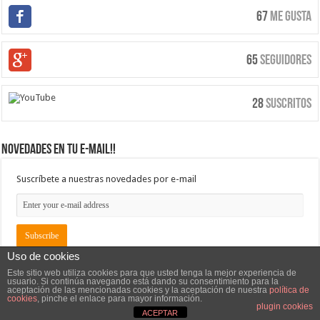
67
Me Gusta
65
Seguidores
28
Suscritos
Novedades en tu e-mail!!
Suscríbete a nuestras novedades por e-mail
Uso de cookies
Este sitio web utiliza cookies para que usted tenga la mejor experiencia de
usuario. Si continúa navegando está dando su consentimiento para la
aceptación de las mencionadas cookies y la aceptación de nuestra
política de
cookies
, pinche el enlace para mayor información.
plugin cookies
ACEPTAR