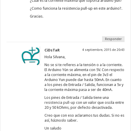
¿Cual es la corriente máxima que soporta arduino yún?
¿Como funciona la resistencia pull-up en este arduino?.
Gracias.
Responder
CiDsTaR
4 septiembre, 2015 de 20:43
Hola Silvana,
No se si te refieres a la tensión o a la corriente.
El Arduino Yún se alimenta con 5V. Con respecto
a la corriente máxima, en el pin de 3v3 el
Arduino Yun puede dar hasta 50mA. En cuanto
a los pines de Entrada / Salida, funcionan a 5v y
la corriente máxima pasa a ser de 40mA.
Los pines de Entrada / Salida tiene una
resistencia pull-up
con un valor que oscila entre
20 y 50 kOhms, por defecto desactivada.
Creo que con eso aclaramos tus dudas. Si no es
así, háznoslo saber.
Un saludo