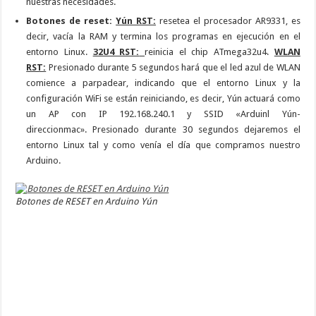
nuestras necesidades.
Botones de reset:
Yún RST:
resetea el procesador AR9331, es
decir, vacía la RAM y termina los programas en ejecución en el
entorno Linux.
32U4 RST:
reinicia el chip ATmega32u4.
WLAN
RST:
Presionado durante 5 segundos hará que el led azul de WLAN
comience a parpadear, indicando que el entorno Linux y la
configuración WiFi se están reiniciando, es decir, Yún actuará como
un AP con IP 192.168.240.1 y SSID «Arduinl Yún-
direccionmac».
Presionado durante 30 segundos dejaremos el
entorno Linux tal y como venía el día que compramos nuestro
Arduino.
Botones de RESET en Arduino Yún