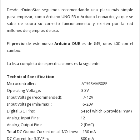
Desde rDuinoStar seguimos recomendando una placa más simple
para empezar, como Arduino UNO R3 o Arduino Leonardo, ya que se
sabe de sobra su correcto funcionamiento y existen por la red
millones de ejemplos de uso.
El
precio
de este nuevo
Arduino DUE
es de $49, unos 40€ con el
cambio.
La lista completa de especificaciones es la siguiente:
Technical Specification
Microcontroller: AT91SAM3X8E
Operating Voltage: 3.3V
Input Voltage (recommended): 7-12V
Input Voltage (min/max): 6-20V
Digital I/O Pins: 54 (of which 6 provide PWM)
Analog Input Pins: 12
Analog Output Pins: 2 (DAC)
Total DC Output Current on all I/O lines: 130 mA
DC Current for 3.3V Pin: 800 mA