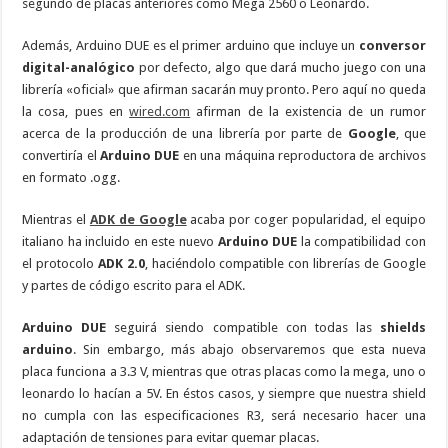
segundo de placas anteriores como Mega 2560 o Leonardo.
Además, Arduino DUE es el primer arduino que incluye un
conversor
digital-analógico
por defecto, algo que dará mucho juego con una
librería «oficial» que afirman sacarán muy pronto. Pero aquí no queda
la cosa, pues en
wired.com
afirman de la existencia de un rumor
acerca de la producción de una librería por parte de
Google
, que
convertiría el
Arduino DUE
en una máquina reproductora de archivos
en formato .ogg.
Mientras el
ADK de Google
acaba por coger popularidad, el equipo
italiano ha incluido en este nuevo
Arduino DUE
la compatibilidad con
el protocolo
ADK 2.0
, haciéndolo compatible con librerías de Google
y partes de código escrito para el ADK.
Arduino DUE
seguirá siendo compatible con todas las
shields
arduino
. Sin embargo, más abajo observaremos que esta nueva
placa funciona a 3.3 V, mientras que otras placas como la mega, uno o
leonardo lo hacían a 5V. En éstos casos, y siempre que nuestra shield
no cumpla con las especificaciones R3, será necesario hacer una
adaptación de tensiones para evitar quemar placas.