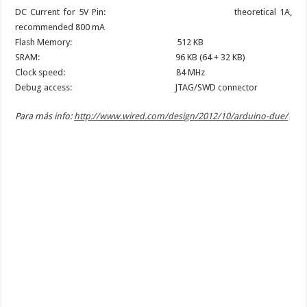
DC Current for 5V Pin: theoretical 1A,
recommended 800 mA
Flash Memory: 512 KB
SRAM: 96 KB (64 + 32 KB)
Clock speed: 84 MHz
Debug access: JTAG/SWD connector
Para más info:
http://www.wired.com/design/2012/10/arduino-due/